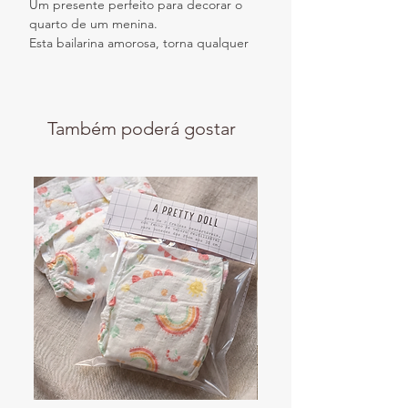
Um presente perfeito para decorar o
quarto de um menina.
Esta bailarina amorosa, torna qualquer
quarto mais divertido.
Disponivel com frase *life is better in a
tutu.* ou para personalizar com nome.
É uma reprodução de uma ilustração
Também poderá gostar
original de Madalena Pais para a
oh.my.dot!
Disponível em formato A4, e
numa impressão de qualidade, em
papel coated 300gr.
MOLDURA NÃO INCLUÍDA!