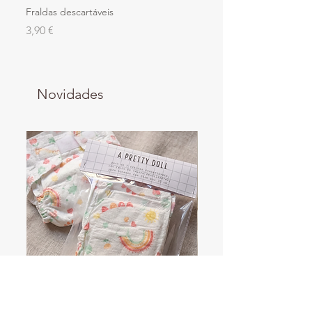
Fraldas descartáveis
Iogurte de Morango
Preço
Preço
3,90 €
19,90 €
Novidades