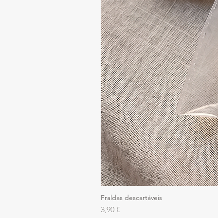
Fraldas descartáveis
Preço
3,90 €