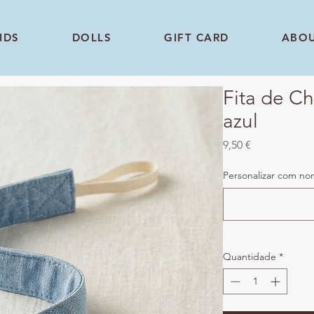
IDS
DOLLS
GIFT CARD
ABO
Fita de C
azul
Preço
9,50 €
Personalizar com no
Quantidade
*