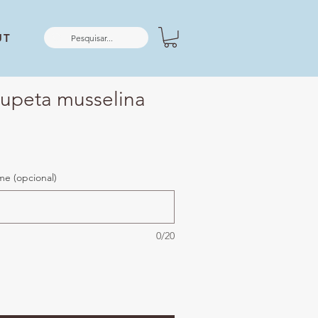
UT
hupeta musselina
me (opcional)
0/20