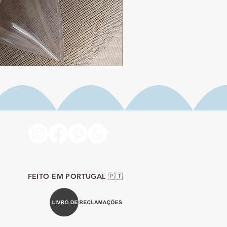
Iogurte de Morango
Preço
19,90 €
FEITO EM PORTUGAL 🇵🇹