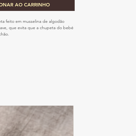
IONAR AO CARRINHO
a feito em musselina de algodão
uave, que evita que a chupeta do bebé
chão.
nhar as crianças durante os primeiros
o adequado desde o nascimento.
ais duráveis e sustentáveis.
ina é orgânico, e o botão de madeira
ficada FSC. O fecho de aço inoxidável é
 cordão crú é 100% algodão.
cumpre a Norma Europeia de
:2007, que normaliza que um prende
exceder 220 mm de comprimento (nos
a mola), garantindo assim a segurança