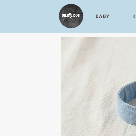
BABY
K