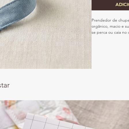
ADIC
Prendedor de chupet
orgânico, macio e s
se perca ou caia no 
Perfeito para acompa
anos de vida, send
Produzido com materi
O algodão da mussel
é feito de faia certi
livre de níquel, e o
tar
A fita de chupeta 
Segurança EN 12586
chupeta não possa 
quais não se incluí 
do bébé.
Mede 19cm*2.5cm.