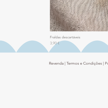
Fraldas descartáveis
Preço
3,90 €
Revenda |
Termos e Condições |
P