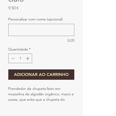
Preço
9,50 €
Personalizar com nome (opcional)
0/20
Quantidade
*
ADICIONAR AO CARRINHO
Prendedor de chupeta feito em
musselina de algodão orgânico, macio e
suave, que evita que a chupeta do
bebé se perca ou caia no chão.
Perfeito para acompanhar as crianças
durante os primeiros anos de vida,