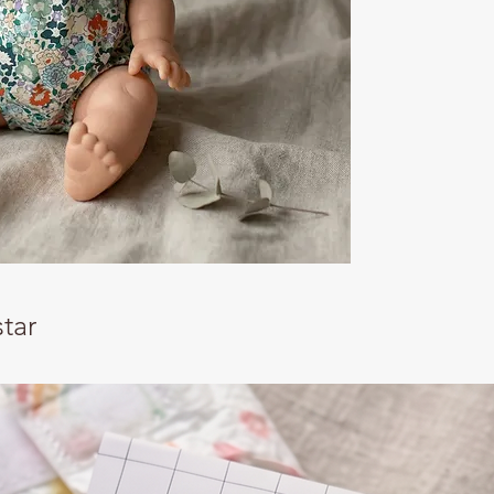
guarda-roupa de nen
verão.
Este body adapta-se
mercado com um tam
Adequado para crian
Tudo feito à mão em
Ourique.
Não incluí a boneca.
tar