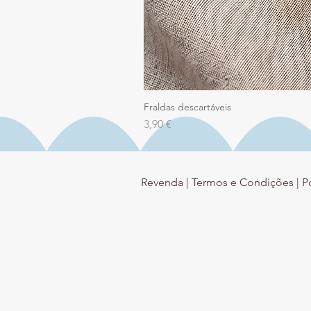
Fraldas descartáveis
Preço
3,90 €
Revenda |
Termos e Condições |
P