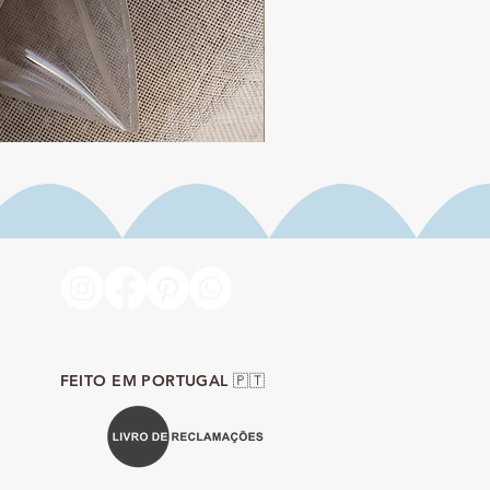
Iogurte de Morango
Preço
19,90 €
FEITO EM PORTUGAL 🇵🇹