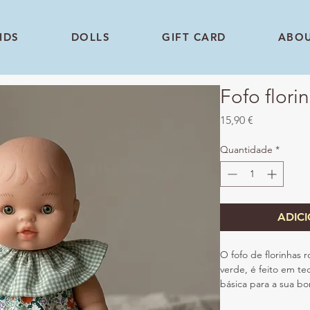
IDS
DOLLS
GIFT CARD
ABO
Fofo flori
Preço
15,90 €
Quantidade
*
ADIC
O fofo de florinhas 
verde, é feito em t
básica para a sua bo
Uma peça básica fant