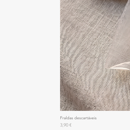
Fraldas descartáveis
Preço
3,90 €