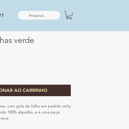
UT
nhas verde
IONAR AO CARRINHO
rosa, com gola de folho em padrão vichy
ecido 100% algodão, e é uma peça
neca.
ástica, que não pode faltar no