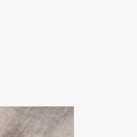
huma boneca. Ideal para os dias de
 à maioria das bonecas disponíveis no
anho entre os 30cm e os 34 cm.
ças a partir dos 18 meses.
 Lisboa, no bairro de Campo de