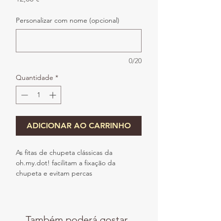
Personalizar com nome (opcional)
0/20
Quantidade
*
ADICIONAR AO CARRINHO
As fitas de chupeta clássicas da
oh.my.dot! facilitam a fixação da
chupeta e evitam percas
desnecessárias.
Um "must have" para todas as mamãs.
A fita combina renda de algodão crú e
Também poderá gostar