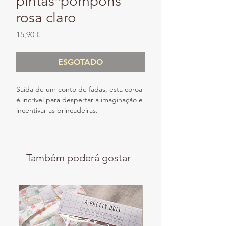
pintas*pompons
rosa claro
Preço
15,90 €
ESGOTADO
Saída de um conto de fadas, esta coroa
é incrível para despertar a imaginação e
incentivar as brincadeiras.
Perfeita para a sua Princesa ou Príncipe!
É um presente mágico para um
aniversário, um baptizado, uma
comunhão, uma sessão fotográfica ou
Também poderá gostar
baby shower.
Ou simplesmente porque é segunda-
feira!... adicionando um pouco de
magia ao dia-a-dia!
Feita em tecido 100% algodão,
reversível, com pompons de tule nas