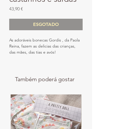
Preço
43,90 €
ESGOTADO
As adoráveis ​​bonecas Gordis , da Paola
Reina, fazem as delicias das crianças,
das mães, das tias e avós!
E esta boneca, de etnia europeia, com
olhos castanhos e sardas, é perfeita
para brincadeiras do dia a dia e para
Também poderá gostar
estimular a imaginação das crianças.
A boneca veste um fofo estampado em
tons rosa *Liberty London*, com folhos
em tecido vichy amarelo. O kit é
complementado com uma fita de
cabelo no mesmo padrão *Liberty
London*, que aperta com laço.Todas as