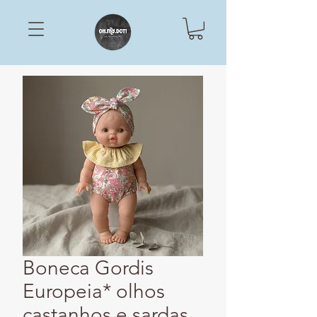
Boneca Gordis
Europeia* olhos
castanhos e sardas